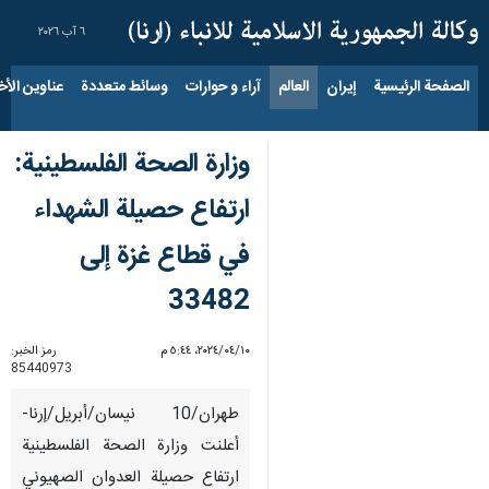
٦ آب ٢٠٢٦
الصفحة الرئيسية
إيران
العالم
آراء و حوارات
وسائط متعددة
عناوين الأخب
وزارة الصحة الفلسطينية:
ارتفاع حصيلة الشهداء
في قطاع غزة إلى
33482
١٠‏/٠٤‏/٢٠٢٤، ٥:٤٤ م
رمز الخبر:
85440973
طهران/10 نيسان/أبريل/إرنا-
أعلنت وزارة الصحة الفلسطينية
ارتفاع حصيلة العدوان الصهيوني