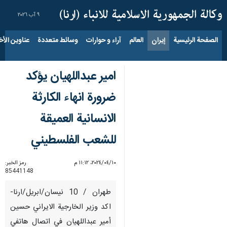
٩ آب ٢٠٢٦
الصفحة الرئيسية
إيران
العالم
آراء و حوارات
وسائط متعددة
عناوين الأخب
امير عبداللهيان يؤكد
ضرورة انهاء الكارثة
الانسانية العميقة
للشعب الفلسطيني
١٠‏/٠٤‏/٢٠٢٤، ١١:١٢ م
رمز الخبر:
85441148
طهران / 10 نيسان/ابريل/ارنا-
اكد وزير الخارجية الايراني حسين
أمير عبداللهيان في اتصال هاتفي