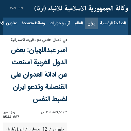
٦ آب ٢٠٢٦
الصفحة الرئيسية
إيران
العالم
آراء و حوارات
وسائط متعددة
عناوين الأخب
في اتصال هاتفي مع نظيرته الاسترالية...
امير عبداللهيان: بعض
الدول الغربية امتنعت
عن ادانة العدوان على
القنصلية وتدعو ايران
لضبط النفس
١٢‏/٠٤‏/٢٠٢٤، ٢:١٩ ص
رمز الخبر:
85441687
طهران / 12 نيسان / ابريل/ارنا-