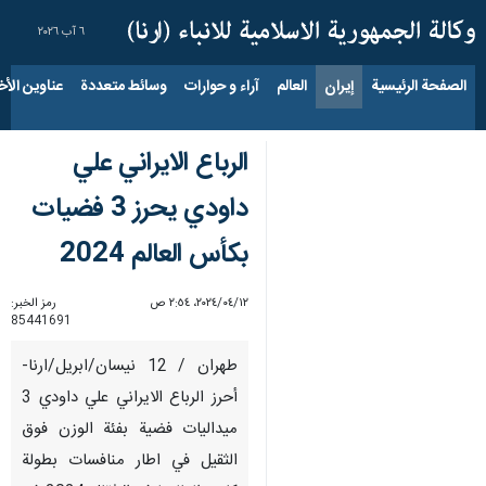
٦ آب ٢٠٢٦
الصفحة الرئيسية
إيران
العالم
آراء و حوارات
وسائط متعددة
عناوين الأخب
الرباع الايراني علي
داودي يحرز 3 فضيات
بكأس العالم 2024
١٢‏/٠٤‏/٢٠٢٤، ٢:٥٤ ص
رمز الخبر:
85441691
طهران / 12 نيسان/ابريل/ارنا-
أحرز الرباع الايراني علي داودي 3
ميداليات فضية بفئة الوزن فوق
الثقيل في اطار منافسات بطولة