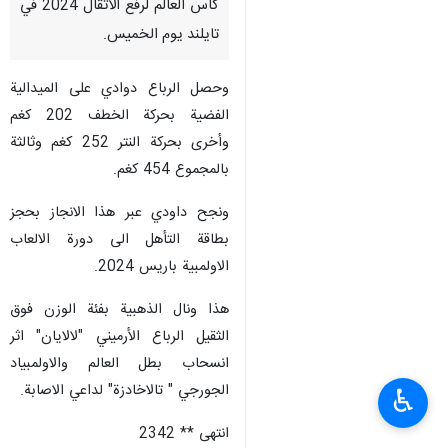
كاس العالم لرفع الاثقال 2024 في
تايلند يوم الخميس.
وحصل الرباع دوادي على الميدالية
الفضية بحركة الخطف 202 كغم
وأخرى بحركة النتر 252 كغم وثالثة
بالمجموع 454 كغم.
ونجح داودي عبر هذا الانجاز بحجز
بطاقة التأهل الى دورة الالعاب
الاولمبية باريس 2024.
هذا ونال الذهبية بفئة الوزن فوق
الثقيل الرباع الأرميني "لالايان" اثر
انسحاب بطل العالم والاولمبياد
الجورجي " تالاخادزة" لداعي الاصابة.
♿︎
انتهى ** 2342