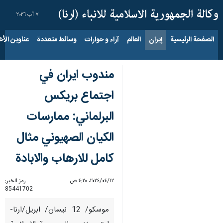
٧ آب ٢٠٢٦
الصفحة الرئيسية
إيران
العالم
آراء و حوارات
وسائط متعددة
عناوين الأخب
مندوب ايران في
اجتماع بريكس
البرلماني: ممارسات
الكيان الصهيوني مثال
كامل للارهاب والابادة
١٢‏/٠٤‏/٢٠٢٤، ٤:٢٠ ص
رمز الخبر:
85441702
موسكو/ 12 نيسان/ ابريل/ارنا-