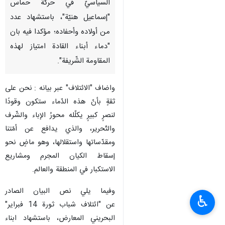
السياسيّ في حركة حماس
"إسماعيل هنيّة"، باستشهاد عدد
من أولاده وأحفاده؛ مؤكدا فيه بان
"دماء أبناء القادة امتياز لهذه
المقاومة الشّريفة".
واضاف "الائتلاف" عبر بيانه : نحن على
ثقةٍ بأنّ هذه الدّماء ستكون وقودًا
لنصرٍ كبيرٍ يكلّله محورُ الإباء والشّرف
والتّحرير، والذي يدافع عن أمّتنا
ومقدّساتها واستقلالها، وهو ماضٍ نحو
إسقاط الكيان المجرم ومشاريع
الاستكبار في المنطقة والعالم.
وفيما يلي نص البيان الصادر
♿︎
عن "ائتلاف شباب ثورة 14 فبراير"
البحريني المعارض، باستشهاد ابناء