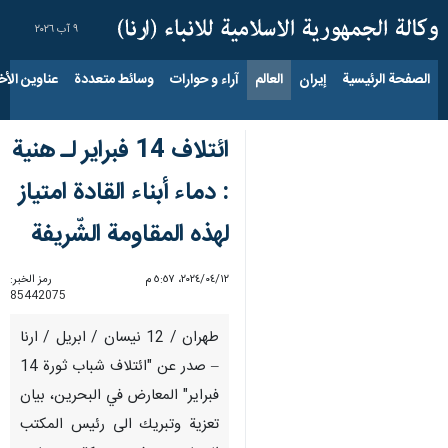
٩ آب ٢٠٢٦
الصفحة الرئيسية
إيران
العالم
آراء و حوارات
وسائط متعددة
عناوين الأخب
ائتلاف 14 فبراير لـ هنية
: دماء أبناء القادة امتياز
لهذه المقاومة الشّريفة
١٢‏/٠٤‏/٢٠٢٤، ٥:٥٧ م
رمز الخبر:
85442075
طهران / 12 نيسان / ابريل / ارنا
– صدر عن "ائتلاف شباب ثورة 14
فبراير" المعارض في البحرين، بيان
تعزية وتبريك الى رئيس المكتب