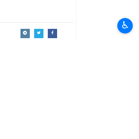
اصفهان / 12 نيسان/ابريل/ا
♿︎
تجعله يشعر بالندم على عدوانه على القن
وقال اللواء صفوي، اليوم الجمعة، في مرا
محمد حجازي، والتي أقيمت في روضة الشهد
وأضاف: منذ استشهاد اللواء زاهدي ورفا
وتابع اللواء صفوي: ان الصهاينة يعيشون
ولذلك فان الخوف يلف الكيان الصهيوني 
واضاف: ان هذه الحرب النفسية والسياسي
الهجوم الايراني.
وشدد اللواء صفوي انه ومنذ أسبوع يمض
الاسلامية، وتحدثوا عن معاقبة الكيان ا