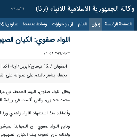
٩ آب ٢٠٢٦
الصفحة الرئيسية
إيران
العالم
آراء و حوارات
وسائط متعددة
عناوين الأخب
اللواء صفوي: الكيان الصه
١٢‏/٠٤‏/٢٠٢٤، ١١:٥٨ م