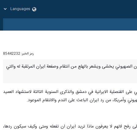
رمز الخبر:
85442232