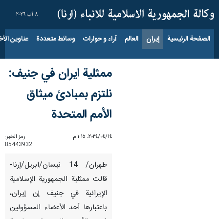
٨ آب ٢٠٢٦
الصفحة الرئيسية
إيران
العالم
آراء و حوارات
وسائط متعددة
عناوين الأخب
ممثلية ايران في جنيف:
نلتزم بمبادئ ميثاق
الأمم المتحدة
١٤‏/٠٤‏/٢٠٢٤، ١:١٥ م
رمز الخبر:
85443932
طهران/ 14 نيسان/ابريل/إرنا-
قالت ممثلية الجمهورية الإسلامية
الإيرانية في جنيف إن إيران،
باعتبارها أحد الأعضاء المسؤولين