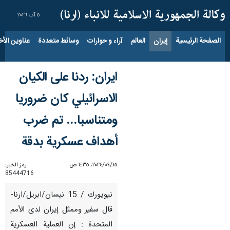
٥ آب ٢٠٢٦
الصفحة الرئيسية
إيران
العالم
آراء و حوارات
وسائط متعددة
عناوين الأخب
ايران: ردنا على الكيان
الاسرائيلي كان ضروريا
ومتناسبا... تم ضرب
أهداف عسكرية بدقة
١٥‏/٠٤‏/٢٠٢٤، ٤:٣٥ ص
رمز الخبر:
85444716
نيويورك / 15 نيسان/ابريل/ارنا-
قال سفير وممثل إيران لدى الأمم
المتحدة : إن العملية العسكرية