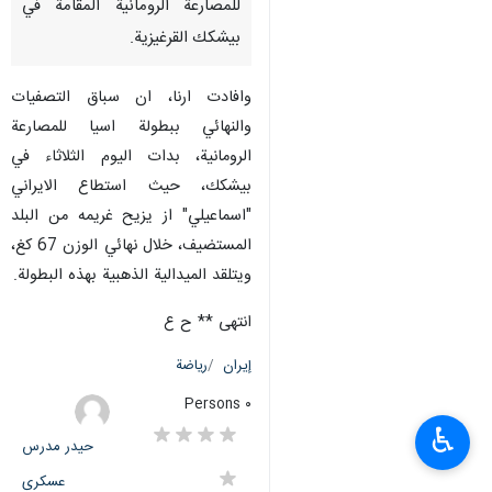
للمصارعة الرومانية المقامة في
بيشكك القرغيزية.
وافادت ارنا، ان سباق التصفيات
والنهائي ببطولة اسيا للمصارعة
الرومانية، بدات اليوم الثلاثاء في
بيشكك، حيث استطاع الايراني
"اسماعيلي" از يزيح غريمه من البلد
المستضيف، خلال نهائي الوزن 67 كغ،
ويتلقد الميدالية الذهبية بهذه البطولة.
انتهى ** ح ع
إيران
رياضة
٠ Persons
♿︎
حیدر مدرس
عسکری