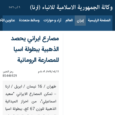
٩ آب ٢٠٢٦
الصفحة الرئيسية
إيران
العالم
آراء و حوارات
وسائط متعددة
عناوين الأخب
مصارع ايراني يحصد
الذهبية ببطولة اسيا
للمصارعة الرومانية
١٦‏/٠٤‏/٢٠٢٤، ٥:٠٩ م
رمز الخبر:
85446929
طهران / 16 نيسان / ابريل / ارنا
– تمكن المصارع الايراني "سعيد
اسماعيلي"، من احراز الميدالية
الذهبية للوزن 67 كغ، ببطولة اسيا