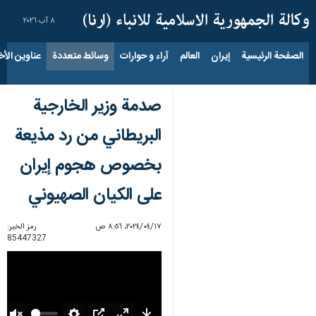
٨ آب ٢٠٢٦
الصفحة الرئيسية
إيران
العالم
آراء و حوارات
وسائط متعددة
عناوين الأخب
صدمة وزير الخارجية
البريطاني من رد مذيعة
بخصوص هجوم إيران
على الکیان الصهیوني
١٧‏/٠٤‏/٢٠٢٤، ٨:٥٦ ص
رمز الخبر:
85447327