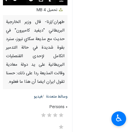
Unmute
Settings
PIP
Enter
Download
تحميل
4 MB
fullscreen
طهران/إرنا- قال وزير الخارجية
البريطاني "ديفيد كاميرون" في
حديث مع مذيعة سكاي نيوز، سنرد
بقوة شديدة في حالة التدمير
الكامل لإحدى القنصليات
البريطانية على يد دولة معادية
وقالت المذيعة ردا على ذلك: حسنا
تقول ایران ایضا أن هذا ما فعلوه.
وسائط متعددة
فيديو
٠ Persons
♿︎