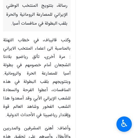
رسالة، بتتويج المنتخب الوطني
الإيراني للمصارعة الرومانية والحرة
بلقب البطولة في منافسات أسيا.
وكتب قاليباف، في خطاب التهنئة
بالمناسبة الى اعضاء المنتخب الايراني
: مرة أخرى، تألق رياضيو بلادنا
الشجعان أمام خصومهم في بطولة
آسيا للمصارعة الحرة والرومانیة.
وبتتویجهم بلقب البطولة في هذه
المنافسات، أعطوا الفرحة والسعادة
للشعب الإيراني الأبي وقد أسعدوا هذا
الشعب الفخور وشاهد العالم قوة
وإقتدار رياضيينا في الأحداث الدولية.
♿︎
وأضاف: أهنئ المشرفين والمدربين
والأبطال وأسرهم على تحقيق هذه