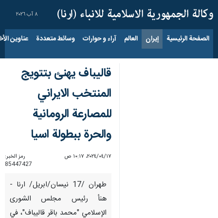
٨ آب ٢٠٢٦
الصفحة الرئيسية
إيران
العالم
آراء و حوارات
وسائط متعددة
عناوين الأخب
قالیباف يهنئ بتتويج
المنتخب الايراني
للمصارعة الرومانية
والحرة ببطولة اسيا
١٧‏/٠٤‏/٢٠٢٤، ١٠:١٧ ص
رمز الخبر:
85447427
طهران /17 نيسان/ابريل/ ارنا -
هنأ رئيس مجلس الشوری
الإسلامي "محمد باقر قاليباف"، في