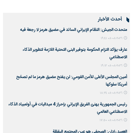
أحدث الأخبار
متحدث الجيش: النظام الإيراني السائد في مضيق هرمز لا رجعة فيه
٢٠٢٦-٠٨-٠٨ ١٩:٤١
عارف يؤكد التزام الحكومة بتوفير البنى التحتية اللازمة لتطوير الذكاء
الاصطناعي
٢٠٢٦-٠٨-٠٨ ١٩:١٢
أمين المجلس الأعلى للأمن القومي: لن يفتح مضيق هرمز ما لم تصحّح
أمريكا سلوكها
٢٠٢٦-٠٨-٠٨ ١٨:٢٤
رئيس الجمهورية يهنئ الفريق الإيراني بإحراز 4 ميداليات في أولمبياد الذكاء
الاصطناعي العالمي
٢٠٢٦-٠٨-٠٨ ١٧:٥٠
العميد رادان: الصحفي هو عين المجتمع اليقظة