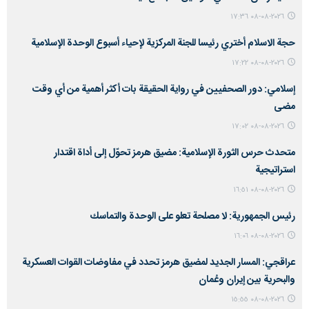
٢٠٢٦-٠٨-٠٨ ١٧:٣٦
حجة الاسلام أختري رئيسا للجنة المركزية لإحياء أسبوع الوحدة الإسلامية
٢٠٢٦-٠٨-٠٨ ١٧:٢٢
إسلامي: دور الصحفيين في رواية الحقيقة بات أكثر أهمية من أي وقت
مضى
٢٠٢٦-٠٨-٠٨ ١٧:٠٢
متحدث حرس الثورة الإسلامية: مضيق هرمز تحوّل إلى أداة اقتدار
استراتيجية
٢٠٢٦-٠٨-٠٨ ١٦:٥١
رئيس الجمهورية: لا مصلحة تعلو على الوحدة والتماسك
٢٠٢٦-٠٨-٠٨ ١٦:٠٦
عراقجي: المسار الجديد لمضيق هرمز تحدد في مفاوضات القوات العسكرية
والبحرية بين إيران وعُمان
٢٠٢٦-٠٨-٠٨ ١٥:٥٥