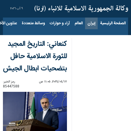
٩ آب ٢٠٢٦
الصفحة الرئيسية
إيران
العالم
آراء و حوارات
وسائط متعددة
عناوين الأخب
كنعاني: التاريخ المجيد
للثورة الاسلامية حافل
بتضحيات ابطال الجيش
١٧‏/٠٤‏/٢٠٢٤، ١١:٠٥ ص
رمز الخبر:
85447588