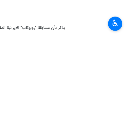
♿︎
يذكر بأن مسابقة "روبوكاب" الايرانية المفتوحة الدولية الـ18 تقام في الفترة الممتدة من 17 إلى 19 نيسان/ أبريل 24
وأقيمت مسابقة "روبوكاب" الايرانية المفتوحة الدولية للمرة الاولى في نيسان/ أ
ومنذ ذلك الحين، تقام هذه المسابقات بش
انتهى**ر.م
إيران
علوم و تكنولوجيا
٠ Persons
سمات
مسابقة "روبوكاب" الايرانية
المفتوحة الدولية