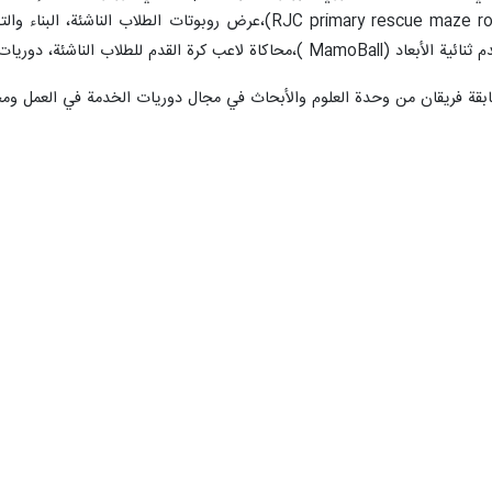
الانقاذ عبر المتاهة للطلاب الناشئة( JC primary rescue maze robot
ي العمل، الروبوتات الطائرة ،السيارات ذاتية القيادة.
بقة فريقان من وحدة العلوم والأبحاث في مجال دوريات الخدمة في العمل ومحاكا