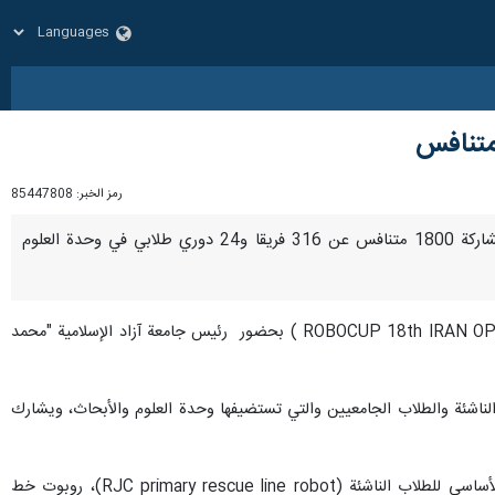
رمز الخبر:
85447808
طهران/17 نيسان/ابريل/ارنا- انطلقت اليوم الاربعاء مسابقة كأس الروبوتات الدولية المفتوحة الـ18 في إيران بمشاركة 1800 متنافس عن 316 فريقا و24 دوري طلابي في وحدة العلوم
وقد أقيم صباح اليوم الأربعاء حفل افتتاح النسخة الـ18 من مسابقة "روبوكاب" الايرانية المفتوحة الدولية (ROBOCUP 18th IRAN OPEN 2024 ) بحضور رئيس جامعة آزاد الإسلامية "محمد
"التعلم، مستقبل مشرق" بقسمي الطلاب الناشئة والطلاب الجامعيين والتي تستضيفها وحدة العلوم والأبحاث، ويشارك
ويتنافس المشاركون في هذه المسابقة في المجالات التالية: دوري الروبوت لكرة القدم الطلابي، روبوت خط الإنقاذ الأساسي للطلاب الناشئة (RJC primary rescue line robot)، روبوت خط