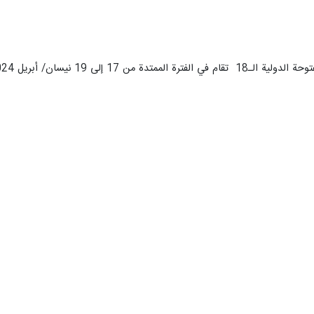
20 في قسمي الطلاب الناشئة والطلاب الجامعيين.
بريل 2006، وتنافس خلالها 116 فريقا في 7 دوريات، بينما حضرت أيضا خمسة فرق اجنبية.
كل مستمر كل عام، وكانت بمثابة ملتقى لتنافس المهتمين والمتابعين في مجال 