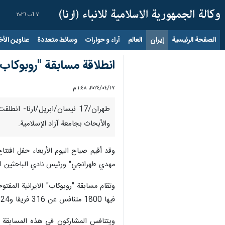
٧ آب ٢٠٢٦
الصفحة الرئيسية
إيران
العالم
آراء و حوارات
وسائط متعددة
عناوين الأخب
انطلاقة مسابقة "روبوكاب" الايرانية ال
١٧‏/٠٤‏/٢٠٢٤، ١:٤٨ م
والأبحاث بجامعة آزاد الإسلامية.
مهدي طهرانجي" ورئيس نادي الباحثين ال
فيها 1800 متنافس عن 316 فريقا و24 دوري طلابي.