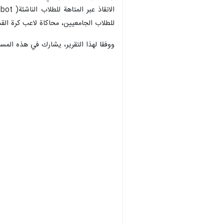
للطلاب الجامعيين، محاكاة لاعب كرة القدم ثنائية الأبعاد (MamoBall )،محاكاة لاعب كرة القدم للطلاب الناشئة، دوريات الخدمة ف
ووفقا لهذا التقرير، يشارك في هذه المسا