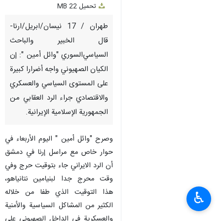
تحميل
22 MB
fullscreen
طهران / 17 نيسان/ابريل/ارنا-
قال الخبير والباحث
السياسي‌السوري "وائل أمین ": إن
الکیان الصهيوني واجه أضرارا كبيرة
على المستوى السياسي والعسكري
والاقتصادي جراء الرد العقابي من
الجمهورية الإسلامية الإيرانية.
وصرح "وائل أمین " اليوم الأربعاء في
حوار خاص مع مراسل إرنا في دمشق
أن الرد الایراني جاء بتوقیت حرج وفي
وقت محرج جدا لبنیامین نتانیاهو،
هذا التوقیت الذي طفا من خلاله
♿︎
الکثیر من المشاکل السياسية والأمنية
والعسكرية في الداخل الصهیوني علی