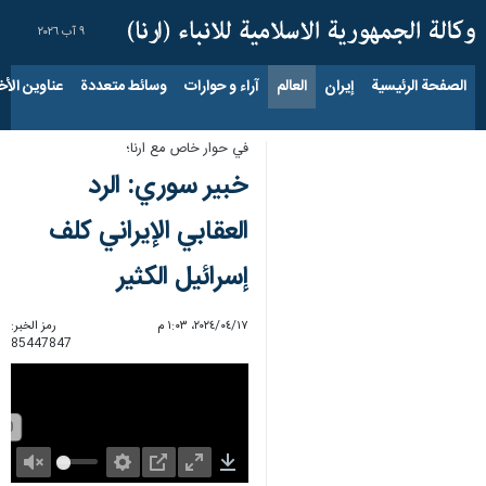
٩ آب ٢٠٢٦
الصفحة الرئيسية
إيران
العالم
آراء و حوارات
وسائط متعددة
عناوين الأخب
في حوار خاص مع ارنا؛
خبیر سوري: الرد
العقابي الإيراني كلف
إسرائيل الكثير
١٧‏/٠٤‏/٢٠٢٤، ١:٠٣ م
رمز الخبر:
85447847
Unmute
Settings
PIP
Enter
Download