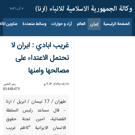
٧ آب ٢٠٢٦
الصفحة الرئيسية
إيران
العالم
آراء و حوارات
وسائط متعددة
عناوين الأخب
غريب ابادي : ايران لا
تحتمل الاعتداء على
مصالحها وامنها
١٧‏/٠٤‏/٢٠٢٤، ٩:١٣ م
رمز الخبر:
85448479
طهران / 17 نيسان / ابريل / ارنا
– قال مساعد رئيس السلطة
القضائية، امين لجنة حقوق
الانسان الايرانية "كاظم غريب