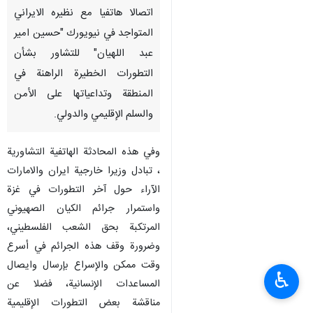
نيويورك /19 نيسان /ابريل/إرنا -
اجرى وزير الخارجية الاماراتي
الشيخ عبد الله بن زايد آل نهيان
اتصالا هاتفيا مع نظيره الايراني
المتواجد في نيويورك "حسين امير
عبد اللهيان" للتشاور بشأن
التطورات الخطيرة الراهنة في
المنطقة وتداعياتها على الأمن
والسلم الإقليمي والدولي.
وفي هذه المحادثة الهاتفية التشاورية
، تبادل وزيرا خارجية ايران والامارات
♿︎
الآراء حول آخر التطورات في غزة
واستمرار جرائم الكيان الصهيوني