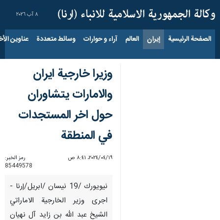
٨ آب ٢٠٢٦
الصفحة الرئيسية
إيران
العالم
آراء و حوارات
وسائط متعددة
عناوين الأخب
وزيرا خارجية ايران
والامارات يتشاوران
حول اخر المستجدات
في المنطقة
١٩‏/٠٤‏/٢٠٢٤، ٨:٤١ ص
رمز الخبر:
85449578