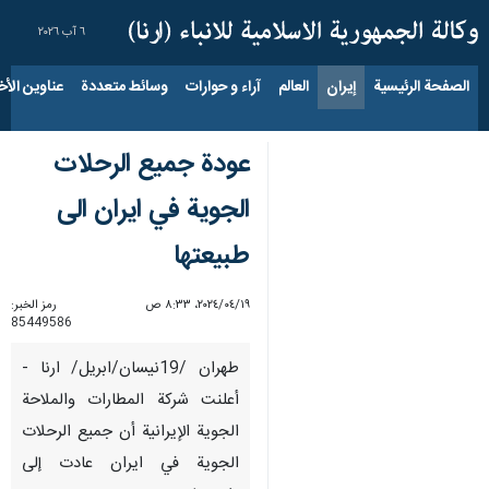
٦ آب ٢٠٢٦
الصفحة الرئيسية
إيران
العالم
آراء و حوارات
وسائط متعددة
عناوين الأخب
عودة جميع الرحلات
الجوية في ايران الى
طبيعتها
١٩‏/٠٤‏/٢٠٢٤، ٨:٣٣ ص
رمز الخبر:
85449586
طهران /19نيسان/ابريل/ ارنا -
أعلنت شركة المطارات والملاحة
الجوية الإيرانية أن جميع الرحلات
الجوية في ايران عادت إلى