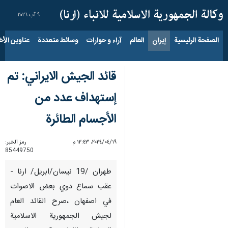
٩ آب ٢٠٢٦
الصفحة الرئيسية
إيران
العالم
آراء و حوارات
وسائط متعددة
عناوين الأخب
قائد الجيش الايراني: تم
إستهداف عدد من
الأجسام الطائرة
١٩‏/٠٤‏/٢٠٢٤، ١٢:٤٣ م
رمز الخبر:
85449750
طهران /19 نيسان/ابريل/ ارنا -
عقب سماع دوي بعض الاصوات
في اصفهان ،صرح القائد العام
لجيش الجمهورية الاسلامية