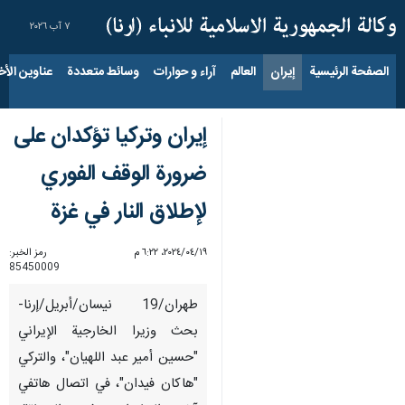
٧ آب ٢٠٢٦
الصفحة الرئيسية
إيران
العالم
آراء و حوارات
وسائط متعددة
عناوين الأخب
إيران وتركيا تؤكدان على
ضرورة الوقف الفوري
لإطلاق النار في غزة
١٩‏/٠٤‏/٢٠٢٤، ٦:٢٢ م
رمز الخبر:
85450009
طهران/19 نيسان/أبريل/إرنا-
بحث وزيرا الخارجية الإيراني
"حسين أمير عبد اللهيان"، والتركي
"هاكان فيدان"، في اتصال هاتفي