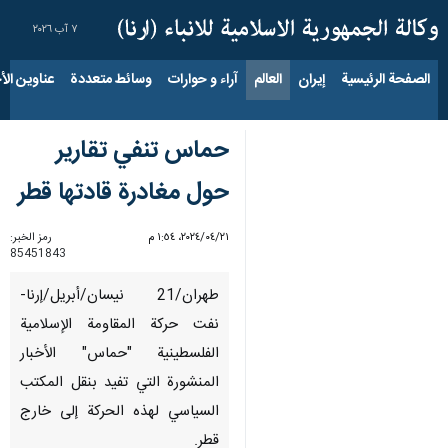
٧ آب ٢٠٢٦
الصفحة الرئيسية
إيران
العالم
آراء و حوارات
وسائط متعددة
عناوين الأخب
حماس تنفي تقارير
حول مغادرة قادتها قطر
٢١‏/٠٤‏/٢٠٢٤، ١:٥٤ م
رمز الخبر:
85451843
طهران/21 نيسان/أبريل/إرنا-
نفت حركة المقاومة الإسلامية
الفلسطينية "حماس" الأخبار
المنشورة التي تفيد بنقل المكتب
السياسي لهذه الحركة إلى خارج
قطر.