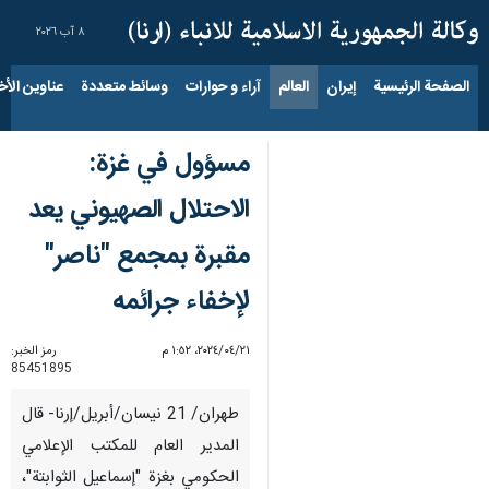
٨ آب ٢٠٢٦
الصفحة الرئيسية
إيران
العالم
آراء و حوارات
وسائط متعددة
عناوين الأخب
مسؤول في غزة:
الاحتلال الصهيوني يعد
مقبرة بمجمع "ناصر"
لإخفاء جرائمه
٢١‏/٠٤‏/٢٠٢٤، ١:٥٢ م
رمز الخبر:
85451895
طهران/ 21 نيسان/أبريل/إرنا- قال
المدير العام للمكتب الإعلامي
الحكومي بغزة "إسماعيل الثوابتة"،