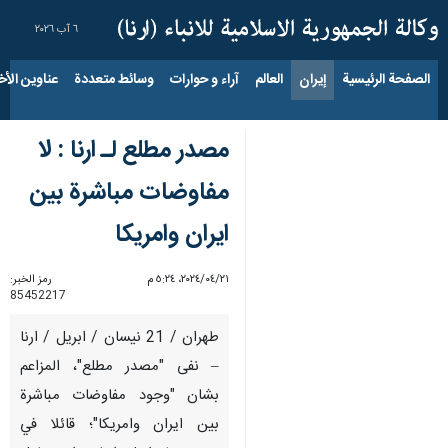
٦ آب ٢٠٢٦
الصفحة الرئيسية
إيران
العالم
آراء و حوارات
وسائط متعددة
عناوين الأخب
مصدر مطلع لـ ارنا : لا
مفاوضات مباشرة بين
ايران وامريكا
٢١‏/٠٤‏/٢٠٢٤، ٥:٢٤ م
رمز الخبر:
85452217
طهران / 21 نيسان / ابريل / ارنا
– نفى "مصدر مطلع"، المزاعم
بشان "وجود مفاوضات مباشرة
بين ايران وامريكا"؛ قائلا في