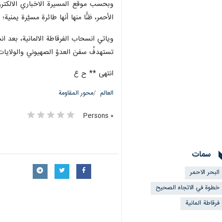
وبحسب موقع المسيرة الاخباري الالكترون
الأحمر، ظنًّا منها أنها طائرة مسيَّرة ي
وياتي انسحاب الفرقاطة الالمانية، بعد ا
تستهدفُ سفنَ العدوّ الصهيوني والولايات 
انتهى ** ح ع
العالم
محور المقاومة
٠ Persons
سمات
البحر الاحمر
خطوة في الاتجاه الصحيح
فرقاطة المانية