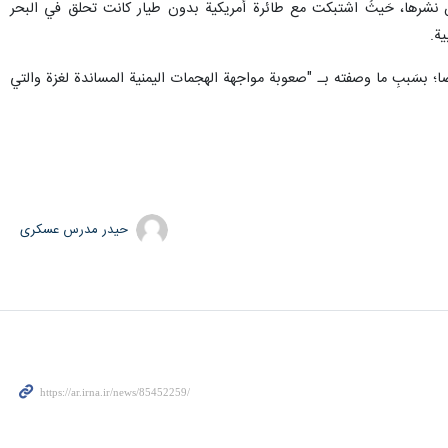
م من نشرها، حَيثُ اشتبكت مع طائرة أمريكية بدون طيار كانت تحلق في البحر
ية.
ضا؛ بسَببِ ما وصفته بـ "صعوبة مواجهة الهجمات اليمنية المساندة لغزة والتي
حیدر مدرس عسکری