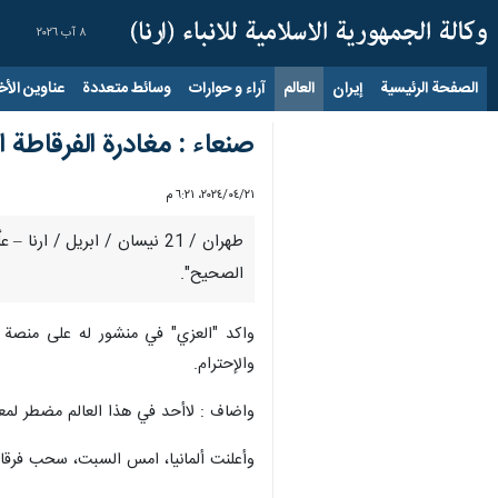
٨ آب ٢٠٢٦
الصفحة الرئيسية
إيران
العالم
آراء و حوارات
وسائط متعددة
عناوين الأخب
صنعاء : مغادرة الفرقاطة 
٢١‏/٠٤‏/٢٠٢٤، ٦:٢١ م
طهران / 21 نيسان / ابريل /
الصحيح".
واكد "العزي" في منشور له على منصة "
والإحترام.
واضاف : لاأحد في هذا العالم مضطر لمعا
وأعلنت ألمانيا، امس السبت، سحب فرقاطته