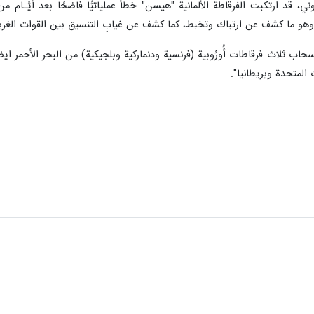
ي، قد ارتكبت الفرقاطة الألمانية "هيسن" خطأ عملياتيًّا فاضحًا بعد أَيَّـا
منية؛ وهو ما كشف عن ارتباك وتخبط، كما كشف عن غيابِ التنسيق بين القوات الغرب
نسحاب ثلاث فرقاطات أُورُوبية (فرنسية ودنماركية وبلجيكية) من البحر الأحمر اي
المتحدة وبريطانيا".