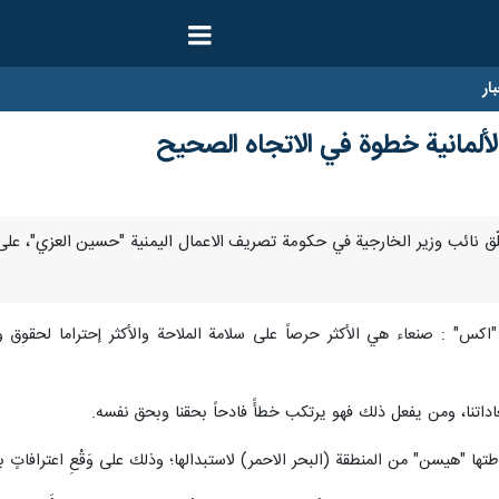
ار
الألمانية خطوة في الاتجاه الصحيح
 ارنا – علّق نائب وزير الخارجية في حكومة تصريف الاعمال اليمنية "حسين العزي"، ع
اكس" : صنعاء هي الأكثر حرصاً على سلامة الملاحة والأكثر إحتراما لحق
داتنا، ومن يفعل ذلك فهو يرتكب خطأً فادحاً بحقنا وبحق نفسه.
ا "هيسن" من المنطقة (البحر الاحمر) لاستبدالها؛ وذلك على وَقْعِ اعترافاتٍ