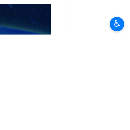
♿︎
تعليقك