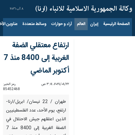
٨ آب ٢٠٢٦
الصفحة الرئيسية
إيران
العالم
آراء و حوارات
وسائط متعددة
عناوين الأخب
ارتفاع معتقلي الضفة
الغربية إلى 8400 منذ 7
أكتوبر الماضي
٢٢‏/٠٤‏/٢٠٢٤، ٣:١٤ ص
رمز الخبر:
85452468
طهران / 22 نيسان/ ابريل/ارنا-
ارتفع، يوم الأحد، عدد الفلسطينيين
الذين اعتقلهم جيش الاحتلال في
الضفة الغربية إلى 8400 منذ 7