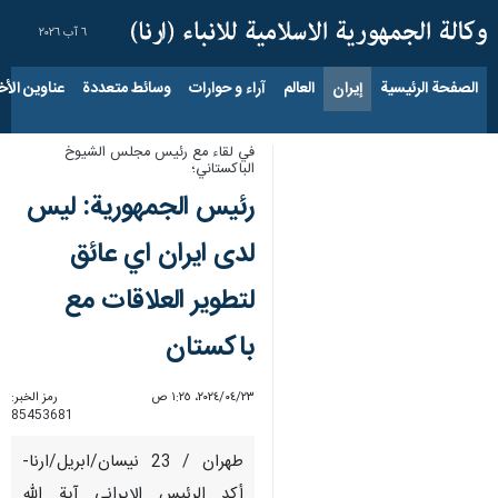
٦ آب ٢٠٢٦
الصفحة الرئيسية
إيران
العالم
آراء و حوارات
وسائط متعددة
عناوين الأخب
في لقاء مع رئيس مجلس الشيوخ
الباكستاني؛
رئيس الجمهورية: ليس
لدى ايران اي عائق
لتطوير العلاقات مع
باكستان
٢٣‏/٠٤‏/٢٠٢٤، ١:٢٥ ص
رمز الخبر:
85453681
طهران / 23 نيسان/ابريل/ارنا-
أكد الرئيس الإيراني آية الله