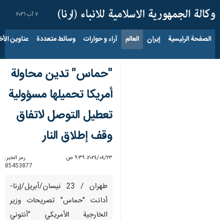
٧ آب ٢٠٢٦
الصفحة الرئيسية
إيران
العالم
آراء و حوارات
وسائط متعددة
عناوين الأخب
"حماس" تدين محاولة
أمريكا تحميلها مسؤولية
تعطيل التوصل لاتفاق
وقف إطلاق النار
٢٣‏/٠٤‏/٢٠٢٤، ٩:٣٩ ص
رمز الخبر:
85453877
طهران / 23 نيسان/أبريل/إرنا-
أدانت "حماس" تصريحات وزير
الخارجية الأمريكي "أنتوني