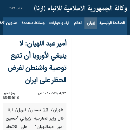
٧ آب ٢٠٢٦
الصفحة الرئيسية
إيران
العالم
آراء و حوارات
وسائط متعددة
عناوين الأخب
أمير عبد اللهيان: لا
ينبغي لأوروبا أن تتبع
توصیة واشنطن لفرض
الحظر علی ایران
٢٣‏/٠٤‏/٢٠٢٤، ١٠:٥٠ ص
رمز الخبر:
85454010
طهران/ 23 نيسان/ ابريل/ ارنا-
قال وزير الخارجية الإيراني "حسین
امیر عبداللهیان" : على الاتحاد