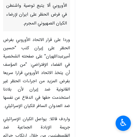
الأوروبي ألا يتبع توصیة واشنطن
في فرض الحظر علی ایران لإرضاء
الکیان الصهیوني المجرم.
وردا على قرار الاتحاد الأوروبي بفرض
الحظر على إيران كتب "حسين
أميرعبداللهيان" على صفحته الشخصية
في الفضاء الإفتراضي: "من المؤسف
أن يتخذ الاتحاد الأوروبي قرارا سريعا
بفرض المزيد من اجراءات الحظر غير
القانونية ضد إيران لأن بلادنا
استخدمت حقها في الدفاع عن نفسها
ضد العدوان السافر للکیان الإسرائيلي.
واردف قائلا: يواصل الكيان الإسرائيلي
♿︎
جریمة الإبادة الجماعية ضد
الفلسطينيين من خلال ارتكاب جرائم