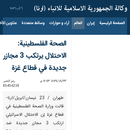
٦ آب ٢٠٢٦
الصفحة الرئيسية
إيران
العالم
آراء و حوارات
وسائط متعددة
عناوين الأخب
الصحة الفلسطينية:
الاحتلال يرتكب 3 مجازر
جديدة في قطاع غزة
٢٣‏/٠٤‏/٢٠٢٤، ١٢:٤٣ م
رمز الخبر:
85454238
طهران / 23 نيسان/ابريل/ارنا-
قالت وزارة الصحة الفلسطينية في
قطاع غزة إن الاحتلال الاسرائيلي
ارتكب 3 مجازر جديدة ضد