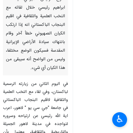
ابراهيم رئيسي خلال لقائه مع
النخب العلمية والثقافية في اقليم
البنجاب الباكستاني انه إذا ارتكب
الكيان الصهيوني خطأ آخر وقام
بانتهاك سيادة الأراضي الإيرانية
المقدسة فسيكون الوضع مختلفا،
وليس من الواضح أنه سيبقى من
هذا الكيان أي شيء.
في اليوم الثاني من زيارته الرسمية
لباكستان، وفي لقاء مع النخب العلمية
والثقافية لاقليم البنجاب الباكستاني
في جامعة "جي سي يو " لاهور، اعرب
اية الله رئيسي عن ارتياحه وسروره
♿︎
لتواجده في مدينة لاهور الجميلة
والتاريخية والثقافية، معتبرا بأن