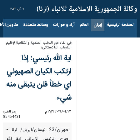
٧ آب ٢٠٢٦
الصفحة الرئيسية
إيران
العالم
آراء و حوارات
وسائط متعددة
عناوين الأخب
في لقاء مع النخب العلمية والثقافية لإقليم
البنجاب الباكستاني؛
اية الله رئيسي: إذا
ارتكب الكيان الصهيوني
اي خطأ فلن يتبقى منه
شيء
٢٣‏/٠٤‏/٢٠٢٤، ٣:١٦ م
رمز الخبر:
85454431
طهران/23 نيسان/ابريل/ ارنا -
صرح الرئيس الايراني اية الله