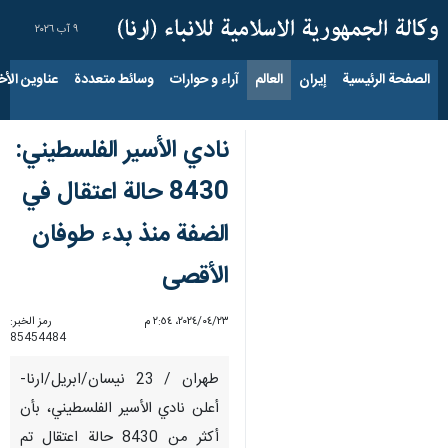
٩ آب ٢٠٢٦
الصفحة الرئيسية
إيران
العالم
آراء و حوارات
وسائط متعددة
عناوين الأخب
نادي الأسير الفلسطيني:
8430 حالة اعتقال في
الضفة منذ بدء طوفان
الأقصى
٢٣‏/٠٤‏/٢٠٢٤، ٢:٥٤ م
رمز الخبر:
85454484
طهران / 23 نيسان/ابريل/ارنا-
أعلن نادي الأسير الفلسطيني، بأن
أكثر من 8430 حالة اعتقال تم