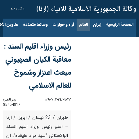
٦ آب ٢٠٢٦
الصفحة الرئيسية
إيران
العالم
آراء و حوارات
وسائط متعددة
عناوين الأخب
رئيس وزراء اقليم السند :
معاقبة الكيان الصهيوني
مبعث اعتزاز وشموخ
للعالم الاسلامي
٢٣‏/٠٤‏/٢٠٢٤، ٩:٠٧ م
رمز الخبر:
85454817
طهران / 23 نيسان / ابريل / ارنا
– اعتبر رئيس وزراء اقليم السند
الباكستاني "سید مراد علیشاه"، ان