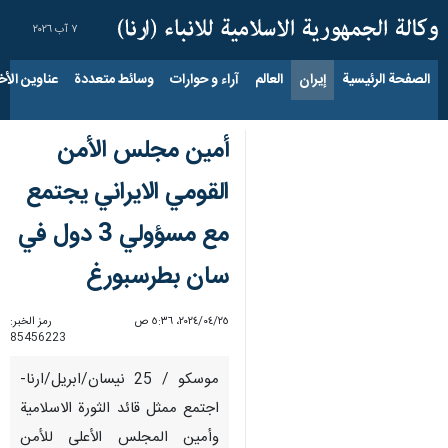
٧ آب ٢٠٢٦
الصفحة الرئيسية
إيران
العالم
آراء و حوارات
وسائط متعددة
عناوين الأخب
أمين مجلس الأمن
القومي الايراني يجتمع
مع مسؤولي 3 دول في
سان بطرسبورغ
٢٥‏/٠٤‏/٢٠٢٤، ٥:٣٦ ص
رمز الخبر:
85456223
موسكو / 25 نيسان/ابريل/ارنا-
اجتمع ممثل قائد الثورة الاسلامية
وأمين المجلس الأعلى للأمن