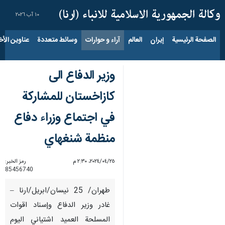
١٠ آب ٢٠٢٦
الصفحة الرئيسية
إيران
العالم
آراء و حوارات
وسائط متعددة
عناوين الأخب
وزير الدفاع الى
كازاخستان للمشاركة
في اجتماع وزراء دفاع
منظمة شنغهاي
٢٥‏/٠٤‏/٢٠٢٤، ٢:٣٠ م
رمز الخبر:
85456740
طهران/ 25 نيسان/ابريل/ارنا –
غادر وزير الدفاع وإسناد اقوات
المسلحة العميد اشتياني اليوم