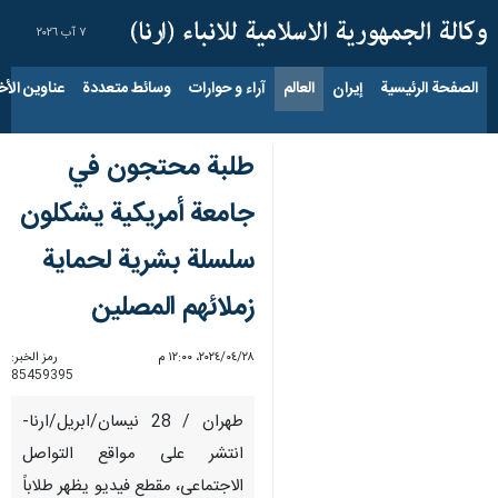
٧ آب ٢٠٢٦
الصفحة الرئيسية
إيران
العالم
آراء و حوارات
وسائط متعددة
عناوين الأخب
طلبة محتجون في
جامعة أمريكية يشكلون
سلسلة بشرية لحماية
زملائهم المصلين
٢٨‏/٠٤‏/٢٠٢٤، ١٢:٠٠ م
رمز الخبر:
85459395
طهران / 28 نيسان/ابريل/ارنا-
انتشر على مواقع التواصل
الاجتماعی، مقطع فيديو يظهر طلاباً