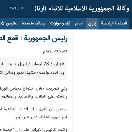
٩ آب ٢٠٢٦
الصفحة الرئيسية
إيران
العالم
آراء و حوارات
وسائط متعددة
عناوين الأخب
رئيس الجمهورية : قمع ا
٢٨‏/٠٤‏/٢٠٢٤، ٩:٢٤ م
طهران / 28 نيسان / ابريل /
وذا ابعاد واسعة؛ مشيدا بدور وسائل ال
وفي تصريحه خلال اجتماع مجلس الوزراء ا
والشتم على الطلاب والاساتيذ واعتقاله
ومضى الى القول : ان الدماء الطاهرة لشه
قيم سوى الحفاظ على جبروتهم.
وشدد الرئيس الايراني على، ان "جذوة هذ