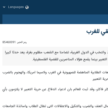
قي للغرب
رمز الخبر:
85460091
اساتيذ والنخب في الدول الغربية، تضامنا مع الشعب مظلوم بغزة، يعد حدثا كبيرا
تعبير بينما يقمع هؤلاء المناصرين للقضية الفلسطينية.
ات الطلابية المناهضة للصهيونية في الغرب ولاسيما امريكا، والهجوم بالضرب
ية التعبير.
 فاكثر، وقد ثبت للعالم بان ادعياء الدفاع عن حرية التعبير لا يلتزمون بأي
ل العنف والضرب والتنكيل والاعتقالات التي تطال الطلاب واساتذة الجامعات