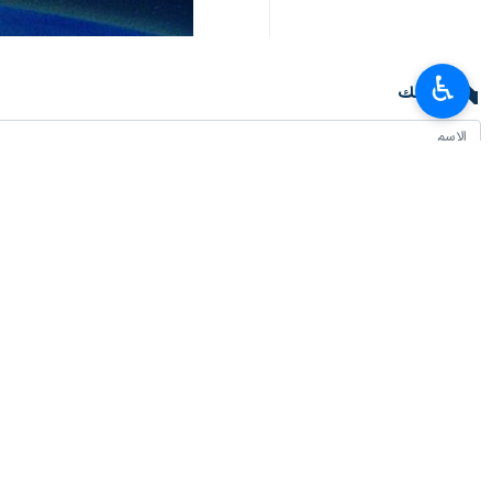
♿︎
تعليقك
أحدث الأخبار
وزير الثقافة الإندونيسي يدعو إلى تعزيز التبادل الثقافي بين جاكرتا وطهران
٢٠٢٦-٠٨-٠٩ ١٦:٥٧