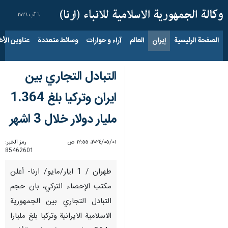
٦ آب ٢٠٢٦
الصفحة الرئيسية
إيران
العالم
آراء و حوارات
وسائط متعددة
عناوين الأخب
التبادل التجاري بين
ايران وتركيا بلغ 1.364
مليار دولار خلال 3 اشهر
٠١‏/٠٥‏/٢٠٢٤، ١٢:٥٥ ص
رمز الخبر:
85462601
طهران / 1 ايار/مايو/ ارنا- أعلن
مكتب الإحصاء التركي، بان حجم
التبادل التجاري بين الجمهورية
الاسلامية الايرانية وتركيا بلغ مليارا