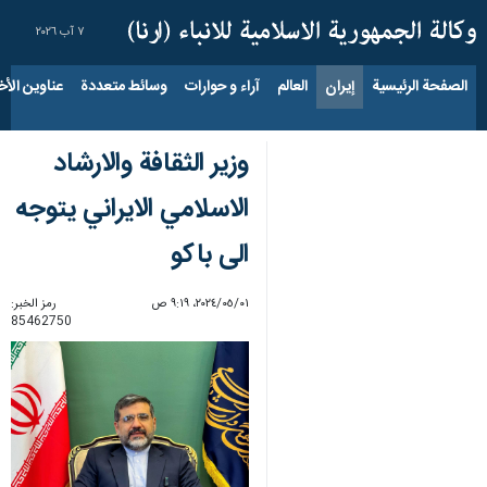
٧ آب ٢٠٢٦
الصفحة الرئيسية
إيران
العالم
آراء و حوارات
وسائط متعددة
عناوين الأخب
وزير الثقافة والارشاد
الاسلامي الايراني يتوجه
الى باكو
٠١‏/٠٥‏/٢٠٢٤، ٩:١٩ ص
رمز الخبر:
85462750