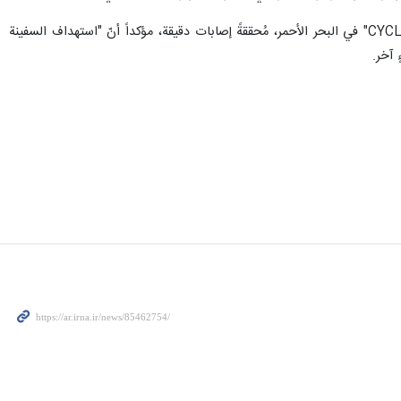
وأعلن أنّ القوات البحرية اليمنية والقوّة الصاروخية وسلاح الجو المسيّر نفّذت عمليةً مُشتركة استهدفت سفينة "CYCLADES" في البحر الأحمر، مُحققةً إصابات دقيقة، مؤكداً أنّ "استهداف السفينة