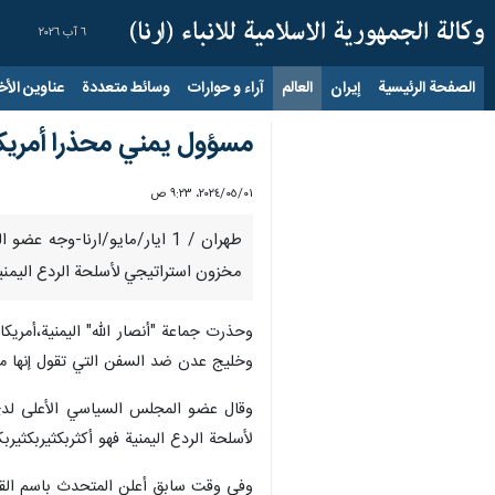
٦ آب ٢٠٢٦
الصفحة الرئيسية
إيران
العالم
آراء و حوارات
وسائط متعددة
عناوين الأخب
مسؤول يمني محذرا أمريكا: ل
٠١‏/٠٥‏/٢٠٢٤، ٩:٢٣ ص
طهران / 1 ايار/مايو/ارنا-وج
مخزون استراتيجي لأسلحة الردع اليمنية 
وحذرت جماعة "أنصار الله" اليمنية،أمري
وخليج عدن ضد السفن التي تقول إنها مرت
وقال عضو المجلس السياسي الأعلى لدى ح
لأسلحة الردع اليمنية فهو أكثربكثيربكثيرب
وفي وقت سابق أعلن المتحدث باسم القوّا