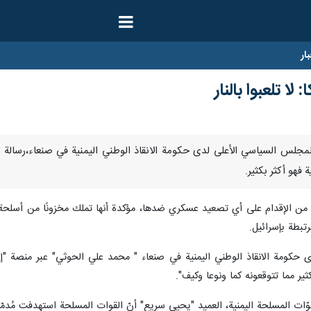
ار
ا تلعبوا بالنار
ه عضو المجلس السياسي الأعلى لدى حكومة الانقاذ الوطني اليمنية في صنعاء،رسالة
فهو أكثر بكثير.
كا من الإقدام على أي تصعيد عسكري ضدها، مؤكدة أنها تملك مخزونًا من أسلحة
بطة بإسرائيل.
كومة الانقاذ الوطني اليمنية في صنعاء " محمد علي الحوثي" عبر منصة "إكس"
کثیر مما تتوقعونه كما ونوعا وكيف".
ت المسلحة اليمنية، العميد "يحيى سريع" أنّ القوات المسلحة استهدفت مُدمّرت