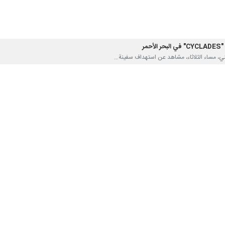
مر
 أيّ تصعيد أميركي لن يقف عند حدودنا
ى سفن ومدمرات حربية بصواريخ ومسيّرات