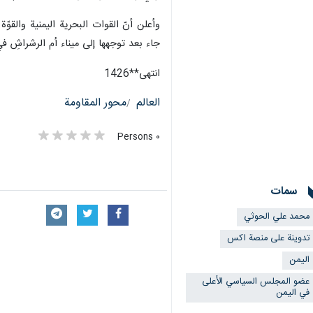
جاء بعد توجهها إلى ميناء أم الرشراشِ في 21 نيسان/أبريل الجاري عبر أسلوب الخداع والتمويه، بادعاء توجهها إلى ميناءٍ
انتهی**1426
العالم
محور المقاومة
٠ Persons
سمات
محمد علي الحوثي
تدوينة على منصة اكس
اليمن
عضو المجلس السياسي الأعلى
في اليمن