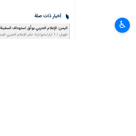
♿︎
أخبار ذات صلة
اليمن: الإعلام الحربي يوثّق استهداف السفينة "CYCLADES" في البحر الأح
طهران / 1 ايار/مايو/ارنا- نشر الإعلام الحربي اليمني، مساء الثلاثاء، مشاهد عن استهداف سفينة…
المجلس السياسي الأعلى في اليمن : تداعيات
طهران/30 نیسان/ابریل/ارنا-حذّر المجلس السياسي الأعلى في اليمن، الثلاثاء، من أيّ تصعيد أميركي…
القوات المسلحة اليمنية تنفذ عدة عمليات عل
طهران / 30 نيسان/ابريل/ارنا- أعلنت القوات المسلحة اليمنية عن تنفيذ عمليات عسكرية ضد السفن الحربية…
تعليقك