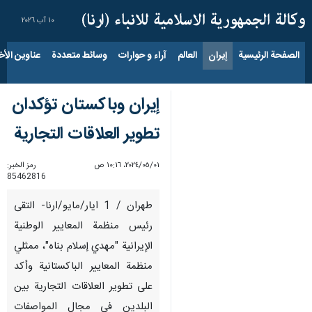
١٠ آب ٢٠٢٦
الصفحة الرئيسية
إيران
العالم
آراء و حوارات
وسائط متعددة
عناوين الأخب
إيران وباكستان تؤكدان
تطوير العلاقات التجارية
٠١‏/٠٥‏/٢٠٢٤، ١٠:١٦ ص
رمز الخبر:
85462816
طهران / 1 ايار/مايو/ارنا- التقى
رئيس منظمة المعايير الوطنية
الإيرانية "مهدي إسلام بناه"، ممثلي
منظمة المعايير الباكستانية وأكد
على تطوير العلاقات التجارية بين
البلدين في مجال المواصفات