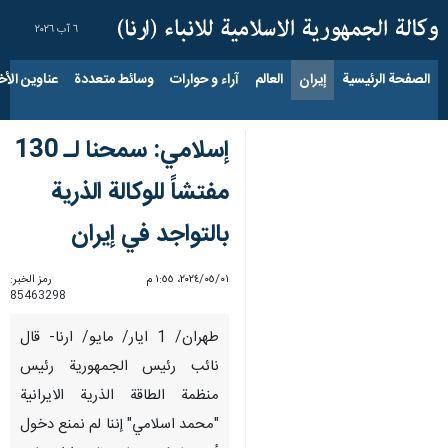
٦ آب ٢٠٢٦
الصفحة الرئيسية
إيران
العالم
آراء و حوارات
وسائط متعددة
عناوين الأخب
إسلامي: سمحنا لـ 130
مفتشاً للوكالة الذرية
بالتواجد في إيران
٠١‏/٠٥‏/٢٠٢٤، ١:٥٥ م
رمز الخبر:
85463298
طهران/ 1 ايار/ مايو/ ارنا- قال
نائب رئيس الجمهورية رئيس
منظمة الطاقة الذرية الايرانية
"محمد اسلامي" إننا لم نمنع دخول