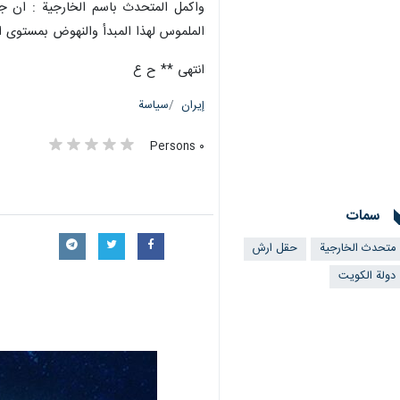
واكمل المتحدث باسم الخارجية : ان جم
الملموس لهذا المبدأ والنهوض بمستوى ال
انتهى ** ح ع
إيران
سياسة
٠ Persons
سمات
متحدث الخارجية
حقل ارش
دولة الكويت