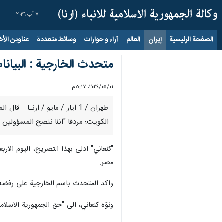
٧ آب ٢٠٢٦
الصفحة الرئيسية
إيران
العالم
آراء و حوارات
وسائط متعددة
عناوين الأخب
متحدث الخارجية : البيان
٠١‏/٠٥‏/٢٠٢٤، ٥:١٧ م
طهران / 1 ايار / مايو / ارنـ
الكويت؛ مردفا "اننا ننصح المسؤولين ف
"كنعاني" ادلى بهذا التصريح، اليوم الار
مصر.
واكد المتحدث باسم الخارجية على رفضه له
ونوّه كنعاني، الى "حق الجمهورية الاسلام