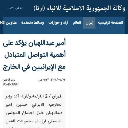
١٠ آب ٢٠٢٦
الصفحة الرئيسية
إيران
العالم
آراء و حوارات
وسائط متعددة
عناوين الأخب
أمير عبداللهيان يؤكد على
أهمية التواصل المتبادل
مع الإيرانيين في الخارج
٠٢‏/٠٥‏/٢٠٢٤، ٥:٢٣ ص
رمز الخبر:
85463897
طهران / 2 ايار/مايو/ارنا- أكد وزير
الخارجية الايراني حسين امير
عبداللهيان خلال اجتماع المجلس
التنسيقي لرؤساء مجموعات العمل