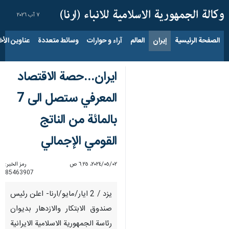
٧ آب ٢٠٢٦
الصفحة الرئيسية
إيران
العالم
آراء و حوارات
وسائط متعددة
عناوين الأخب
ايران...حصة الاقتصاد
المعرفي ستصل الى 7
بالمائة من الناتج
القومي الإجمالي
٠٢‏/٠٥‏/٢٠٢٤، ٦:٢٥ ص
رمز الخبر:
85463907
يزد / 2 ايار/مايو/ارنا- اعلن رئيس
صندوق الابتكار والازدهار بديوان
رئاسة الجمهورية الاسلامية الايرانية