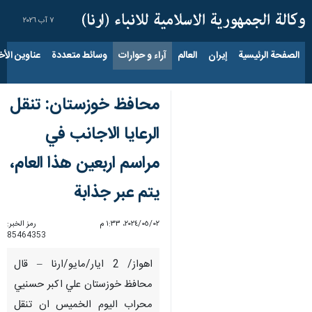
٧ آب ٢٠٢٦
الصفحة الرئيسية
إيران
العالم
آراء و حوارات
وسائط متعددة
عناوين الأخب
محافظ خوزستان: تنقل
الرعايا الاجانب في
مراسم اربعين هذا العام،
يتم عبر جذابة
٠٢‏/٠٥‏/٢٠٢٤، ١:٣٣ م
رمز الخبر:
85464353
اهواز/ 2 ايار/مايو/ارنا – قال
محافظ خوزستان علي اكبر حسنيي
محراب اليوم الخميس ان تنقل