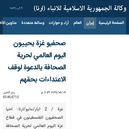
٩ آب ٢٠٢٦
الصفحة الرئيسية
إيران
العالم
آراء و حوارات
وسائط متعددة
عناوين الأخب
صحفيو غزة يحييون
اليوم العالمي لحرية
الصحافة بالدعوة لوقف
الاعتداءات بحقهم
٠٢‏/٠٥‏/٢٠٢٤، ١١:٥٩ م
رمز الخبر:
85464710
غزة / 2 ايار/مايو/ارنا- احيا
الصحفيون الفلسطينون في قطاع
غزة اليوم العالمي لحرية الصحافة