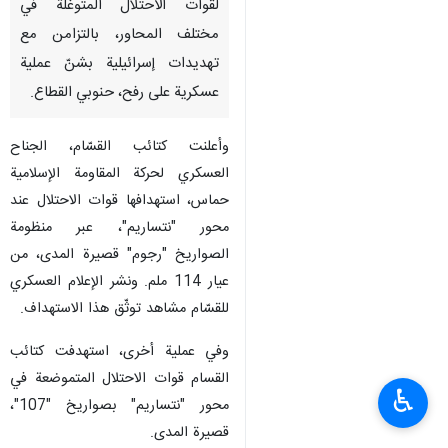
لقوات الاحتلال المتوغلة في
مختلف المحاور، بالتزامن مع
تهديدات إسرائيلية بشنّ عملية
عسكرية على رفح، حنوبي القطاع.
وأعلنت كتائب القسّام، الجناح
العسكري لحركة المقاومة الإسلامية
حماس، استهدافها قوات الاحتلال عند
محور "نتساريم"، عبر منظومة
الصواريخ "رجوم" قصيرة المدى، من
عيار 114 ملم. ونشر الإعلام العسكري
للقسّام مشاهد توثّق هذا الاستهداف.
وفي عملية أخرى، استهدفت كتائب
القسام قوات الاحتلال المتموضعة في
♿︎
محور "نتساريم" بصواريخ "107"،
قصيرة المدى.