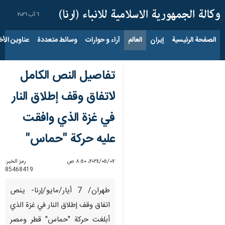
٦ آب ٢٠٢٦
الصفحة الرئيسية
إيران
العالم
آراء و حوارات
وسائط متعددة
عناوين الأخب
تفاصيل النص الكامل
لاتفاق وقف إطلاق النار
في غزة الذي وافقت
عليه حركة "حماس"
٠٧‏/٠٥‏/٢٠٢٤، ٨:٥٠ ص
رمز الخبر:
85468419
طهران/ 7 أيار/مايو/إرنا- ينص
اتفاق وقف إطلاق النار في غزة الذي
أبلغت حركة "حماس" قطر ومصر