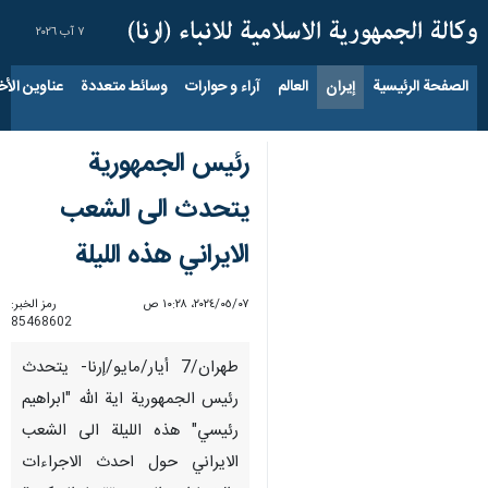
٧ آب ٢٠٢٦
الصفحة الرئيسية
إيران
العالم
آراء و حوارات
وسائط متعددة
عناوين الأخب
رئيس الجمهورية
يتحدث الى الشعب
الايراني هذه الليلة
٠٧‏/٠٥‏/٢٠٢٤، ١٠:٢٨ ص
رمز الخبر:
85468602
طهران/7 أيار/مايو/إرنا- يتحدث
رئيس الجمهورية اية الله "ابراهيم
رئيسي" هذه الليلة الى الشعب
الايراني حول احدث الاجراءات