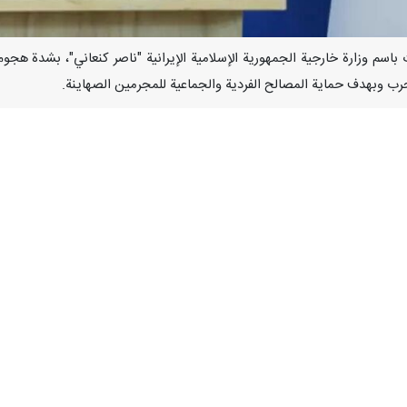
المتحدث باسم وزارة خارجية الجمهورية الإسلامية الإيرانية "ناصر كنعاني"، بشدة
رب وبهدف حماية المصالح الفردية والجماعية للمجرمين الصهاينة.
رانية، بأن "الهجوم على هذه المنطقة، رغم كل التحذيرات الدولية والمعارضة
لسلم والأمن الدوليين".
دم على تنفيذ هذا الإجراء بهدف إفشال الجهود الدولية لوقف الحرب وإنهاء الإب
اح السلام والأمن الاقليميين يكمن في الوقف الفوري وغير المشروط للحرب ضد ا
على الكيان الصهيوني لتحقيق هذا الهدف".
ة، "لا شك إن مسؤولية الجرائم وسفك الدماء المستمرة، خاصة في منطقة رفح
ين على جرائمهم.
الايرانية تطالب مرة أخرى المؤسسات القانونية والقضائية الدولية بتسريع عملية