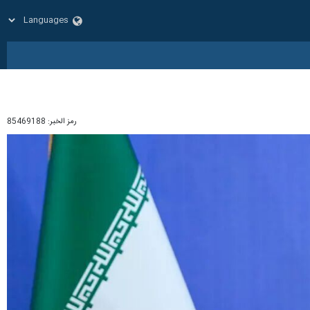
رمز الخبر:
85469188