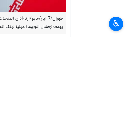
طهران/7 ايار/مايو/ارنا-أدان 
♿︎
يهدف لإفشال الجهود الدولية لوقف الح
وذكر المتحدث باسم وزارة الخارجية الاي
دولية وهو بالتأكيد يعتبر تهديدا رئيسيا ل
واعتبر كنعاني، بأن "الكيان الصهيوني اق
الصهاينة".
وتابع : كما قلنا مرارا وتكرار، فإن مفت
"جميع الجهات الفاعلة الدولية، بالضغط 
وصرح المتحدث باسم الخارجية الايراني
الأمريكية"؛ مطالبا بمحاسبة هؤلاء المجرم
واردف كنعاني، "ان الجمهورية الاسلامية 