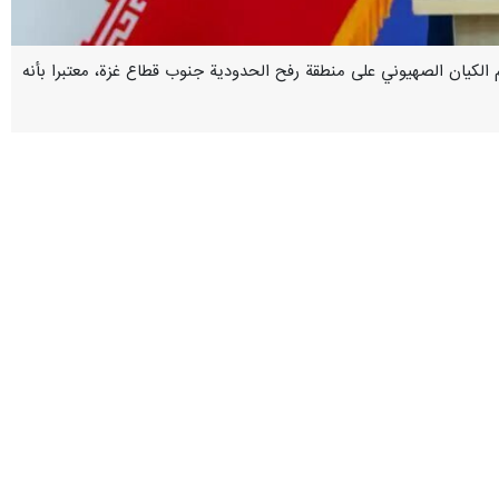
 هجوم الكيان الصهيوني على منطقة رفح الحدودية جنوب قطاع غزة، معتبرا بأنه
 الشديدة من قبل المجتمع الدولي، يظهر جشع كيان مارق لا يلتزم بأي أعراف
ادة الجماعية في غزة، وذلك بهدف حماية المصالح الفردية والجماعية للمجرمين
لشعب الفلسطيني المضطهد بغزة والضفة الغربية؛ مؤكدا على
، تقع على عاتق الكيان الصهيوني قاتل الأطفال وداعمه الرئيسي الادارة
 التعامل مع الجرائم ضد الإنسانية التي ارتكبتها سلطات كيان الفصل العنصري