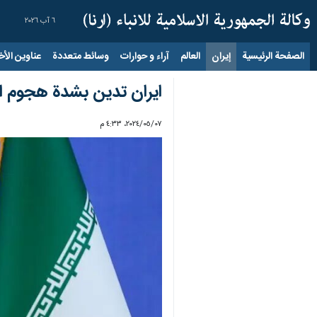
٦ آب ٢٠٢٦
الصفحة الرئيسية
إيران
العالم
آراء و حوارات
وسائط متعددة
عناوين الأخب
ايران تدين بشدة هجوم ال
٠٧‏/٠٥‏/٢٠٢٤، ٤:٣٣ م